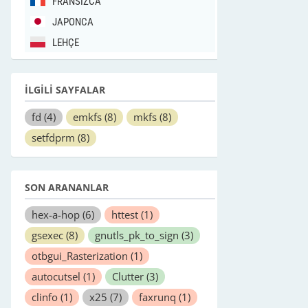
FRANSIZCA
JAPONCA
LEHÇE
İLGİLİ SAYFALAR
fd
(4)
emkfs
(8)
mkfs
(8)
setfdprm
(8)
SON ARANANLAR
hex-a-hop
(6)
httest
(1)
gsexec
(8)
gnutls_pk_to_sign
(3)
otbgui_Rasterization
(1)
autocutsel
(1)
Clutter
(3)
clinfo
(1)
x25
(7)
faxrunq
(1)