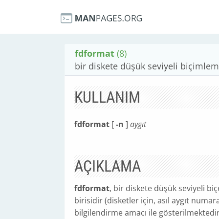
fdformat
(8)
bir diskete düşük seviyeli biçimle
KULLANIM
fdformat
[
-n
]
aygıt
AÇIKLAMA
fdformat
, bir diskete düşük seviyeli b
birisidir (disketler için, asıl aygıt numa
bilgilendirme amacı ile gösterilmektedir