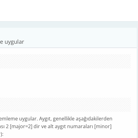
me uygular
içemleme uygular. Aygıt, genellikle aşağıdakilerden
rası 2 [major=2] dir ve alt aygıt numaraları [minor]
):