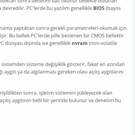
tıldıktan sonra denetim salt okunur bellekte bulunan
 devredilir. PC'lerde bu yazılım genellikle
BIOS
(bayos
ınama yaptıktan sonra gerekli parametreleri okumak için
şir. Bu bellek PC'lerde pille beslenen bir CMOS bellektir
PC dünyası dışında ise genellikle
nvram
(non-volatile
istemden sisteme değişiklik gösterir, fakat en azından
ğı aygıtı ya da algılanması gereken olası açılış aygıtlarını
erişildikten sonra, işletim sistemini yükleyecek olan
 açılış aygıtının belli bir yerinde bulunur ve denetim bu