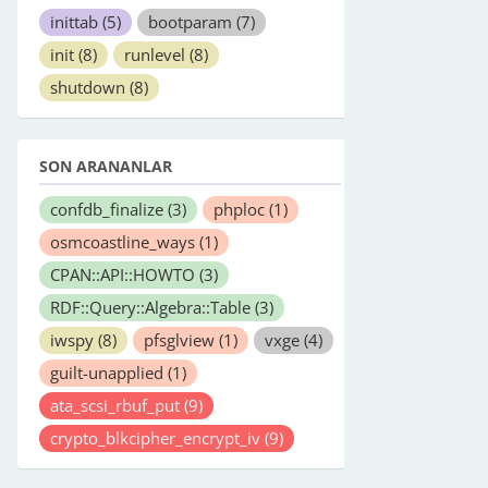
inittab
(5)
bootparam
(7)
init
(8)
runlevel
(8)
shutdown
(8)
SON ARANANLAR
confdb_finalize
(3)
phploc
(1)
osmcoastline_ways
(1)
CPAN::API::HOWTO
(3)
RDF::Query::Algebra::Table
(3)
iwspy
(8)
pfsglview
(1)
vxge
(4)
guilt-unapplied
(1)
ata_scsi_rbuf_put
(9)
crypto_blkcipher_encrypt_iv
(9)