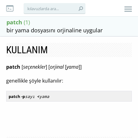
patch
(1)
bir yama dosyasını orjinaline uygular
KULLANIM
patch
[
seçenekler
] [
orjinal
[
yama
]]
genellikle şöyle kullanılır:
patch
 -p
sayı 
<
yama