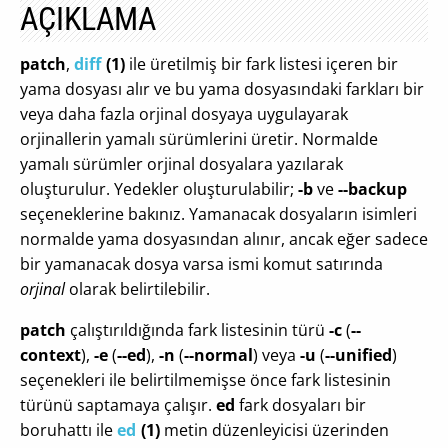
AÇIKLAMA
patch
,
diff
(1)
ile üretilmiş bir fark listesi içeren bir
yama dosyası alır ve bu yama dosyasındaki farkları bir
veya daha fazla orjinal dosyaya uygulayarak
orjinallerin yamalı sürümlerini üretir. Normalde
yamalı sürümler orjinal dosyalara yazılarak
oluşturulur. Yedekler oluşturulabilir;
-b
ve
--backup
seçeneklerine bakınız. Yamanacak dosyaların isimleri
normalde yama dosyasından alınır, ancak eğer sadece
bir yamanacak dosya varsa ismi komut satırında
orjinal
olarak belirtilebilir.
patch
çalıştırıldığında fark listesinin türü
-c
(
--
context
),
-e
(
--ed
),
-n
(
--normal
) veya
-u
(
--unified
)
seçenekleri ile belirtilmemişse önce fark listesinin
türünü saptamaya çalışır.
ed
fark dosyaları bir
boruhattı ile
ed
(1)
metin düzenleyicisi üzerinden