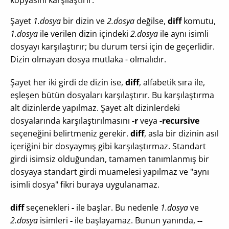
kopyasını karşılaştırır.
Şayet
1.dosya
bir dizin ve
2.dosya
değilse,
diff
komutu,
1.dosya
ile verilen dizin içindeki
2.dosya
ile aynı isimli
dosyayı karşılaştırır; bu durum tersi için de geçerlidir.
Dizin olmayan dosya mutlaka - olmalıdır.
Şayet her iki girdi de dizin ise,
diff
, alfabetik sıra ile,
eşleşen bütün dosyaları karşılaştırır. Bu karşılaştırma
alt dizinlerde yapılmaz. Şayet alt dizinlerdeki
dosyalarında karşılaştırılmasını
-r
veya
-recursive
seçeneğini belirtmeniz gerekir.
diff
, asla bir dizinin asıl
içeriğini bir dosyaymış gibi karşılaştırmaz. Standart
girdi isimsiz olduğundan, tamamen tanımlanmış bir
dosyaya standart girdi muamelesi yapılmaz ve "aynı
isimli dosya" fikri buraya uygulanamaz.
diff
seçenekleri
-
ile başlar. Bu nedenle
1.dosya
ve
2.dosya
isimleri
-
ile başlayamaz. Bunun yanında,
--