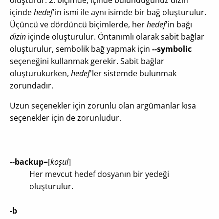
oluşturur. 2. biçimde, içinde bulunduğunuz dizin
içinde
hedef
'in ismi ile aynı isimde bir bağ oluşturulur.
Üçüncü ve dördüncü biçimlerde, her
hedef
'in bağı
dizin
içinde oluşturulur. Öntanımlı olarak sabit bağlar
oluşturulur, sembolik bağ yapmak için
--symbolic
seçeneğini kullanmak gerekir. Sabit bağlar
oluşturukurken,
hedef
'ler sistemde bulunmak
zorundadır.
Uzun seçenekler için zorunlu olan argümanlar kısa
seçenekler için de zorunludur.
--backup
=[
koşul
]
Her mevcut hedef dosyanın bir yedeği
oluşturulur.
-b