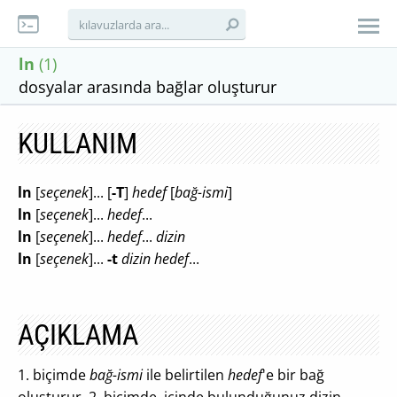
ln
(1)
dosyalar arasında bağlar oluşturur
KULLANIM
ln
[
seçenek
]... [
-T
]
hedef
[
bağ-ismi
]
ln
[
seçenek
]...
hedef
...
ln
[
seçenek
]...
hedef
...
dizin
ln
[
seçenek
]...
-t
dizin hedef
...
AÇIKLAMA
1. biçimde
bağ-ismi
ile belirtilen
hedef
'e bir bağ