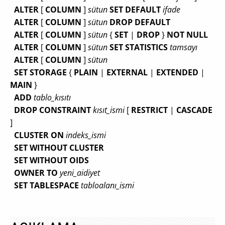
ALTER
[
COLUMN
]
sütun
SET DEFAULT
ifade
ALTER
[
COLUMN
]
sütun
DROP DEFAULT
ALTER
[
COLUMN
]
sütun
{
SET
|
DROP
}
NOT NULL
ALTER
[
COLUMN
]
sütun
SET STATISTICS
tamsayı
ALTER
[
COLUMN
]
sütun
SET STORAGE
{
PLAIN
|
EXTERNAL
|
EXTENDED
|
MAIN
}
ADD
tablo_kısıtı
DROP CONSTRAINT
kısıt_ismi
[
RESTRICT
|
CASCADE
]
CLUSTER ON
indeks_ismi
SET WITHOUT CLUSTER
SET WITHOUT OIDS
OWNER TO
yeni_aidiyet
SET TABLESPACE
tabloalanı_ismi