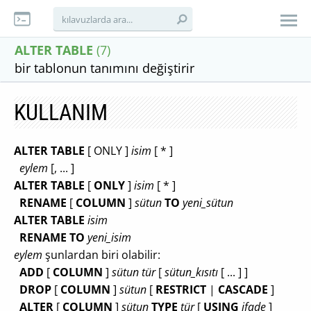
ALTER TABLE
(7)
bir tablonun tanımını değiştirir
KULLANIM
ALTER TABLE
[ ONLY ]
isim
[ * ]
eylem
[, ... ]
ALTER TABLE
[
ONLY
]
isim
[ * ]
RENAME
[
COLUMN
]
sütun
TO
yeni_sütun
ALTER TABLE
isim
RENAME TO
yeni_isim
eylem
şunlardan biri olabilir:
ADD
[
COLUMN
]
sütun
tür
[
sütun_kısıtı
[ ... ] ]
DROP
[
COLUMN
]
sütun
[
RESTRICT
|
CASCADE
]
ALTER
[
COLUMN
]
sütun
TYPE
tür
[
USING
ifade
]