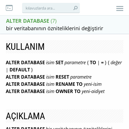
ALTER DATABASE
(7)
bir veritabanının özniteliklerini değiştirir
KULLANIM
ALTER DATABASE
isim
SET
parametre
{
TO
|
=
} {
değer
|
DEFAULT
}
ALTER DATABASE
isim
RESET
parametre
ALTER DATABASE
isim
RENAME TO
yeni-isim
ALTER DATABASE
isim
OWNER TO
yeni-aidiyet
AÇIKLAMA